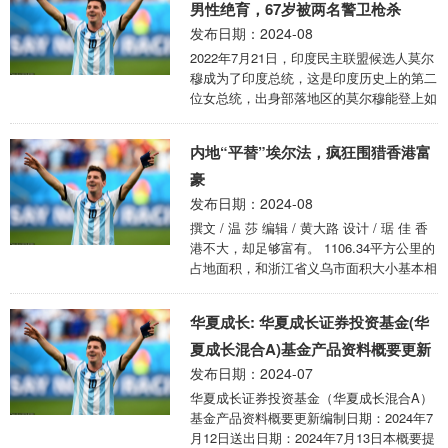
萍结婚已经6年了，生活平淡而乏味。他觉
男性绝育，67岁被两名警卫枪杀
得自己已经失去了激情和浪漫，直到他遇到
发布日期：2024-08
了唐婧冉。 唐婧冉是他公司的新同事，年
2022年7月21日，印度民主联盟候选人莫尔
轻漂亮，充满活力。白杰明一下子就被她吸
穆成为了印度总统，这是印度历史上的第二
引住了，他开始频繁地和她接触，聊天，吃
位女总统，出身部落地区的莫尔穆能登上如
饭，看电影。 渐渐地，白杰明和唐婧冉之
此高位在印度实属罕见。 不过呢，在印度
间产生了感情，白杰明陷入了热恋之中。
的体制当中总统只是象征性的存在，实权掌
...
内地“平替”埃尔法，疯狂围猎香港富
握在了总理手中，这也是为什么印度总统一
直没什么存在感的原因。 那么，在印度这
豪
样一个女性地位不是很高的国家，有没有出
发布日期：2024-08
现过一个扛起大旗的女总理呢？ 有，且只
撰文 / 温 莎 编辑 / 黄大路 设计 / 琚 佳 香
有一个，她就是英迪拉甘地。英迪拉在总理
港不大，却足够富有。 1106.34平方公里的
职务上工作了15年，不管对内对外都非常强
占地面积，和浙江省义乌市面积大小基本相
硬，因此也有着“铁娘子”之称。不过也是因
似，相当于六分之一的上海、十六分之一的
为她的强硬，导致跟随多年的亲信警 ...
北京。 2023年6月的一项调查显示，全港21
华夏成长: 华夏成长证券投资基金(华
岁至79岁的港人中有40.8万名千万富翁。做
一道简单的数学题，每约14个港人就有1名
夏成长混合A)基金产品资料概要更新
千万富翁。 独特的地理和历史，造就了寸
发布日期：2024-07
土寸金、纸醉金迷的香港。 许多人不知道
华夏成长证券投资基金（华夏成长混合A）
的是，香港汽车的保有量并不高。2023
基金产品资料概要更新编制日期：2024年7
年，香港新登记私家车总数在同比增长了
月12日送出日期：2024年7月13日本概要提
17.85%后，也就只有44169辆。 ...