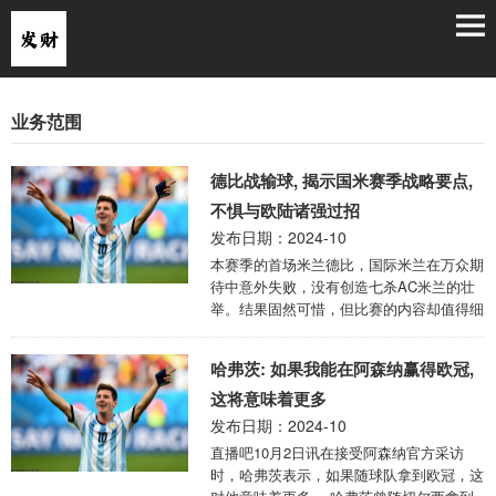
业务范围
德比战输球, 揭示国米赛季战略要点,
不惧与欧陆诸强过招
发布日期：2024-10
本赛季的首场米兰德比，国际米兰在万众期
待中意外失败，没有创造七杀AC米兰的壮
举。结果固然可惜，但比赛的内容却值得细
细品嚼，场上球员完全看不出前两个赛季德
比站的精气神，由此我们可以从各个方面看
哈弗茨: 如果我能在阿森纳赢得欧冠,
出本赛季国米的战略侧重点。 橡树资本。
今年夏天从张康阳手中接管了国际米兰，并
这将意味着更多
没有像大多数老板一样给俱乐部带来一份的
发布日期：2024-10
见面礼，反而以财政平衡、可持续发展为托
直播吧10月2日讯在接受阿森纳官方采访
词，限制马洛塔、奥西利奥签约即战力球
时，哈弗茨表示，如果随球队拿到欧冠，这
员，在老将们又老一岁的情况下，基本很难