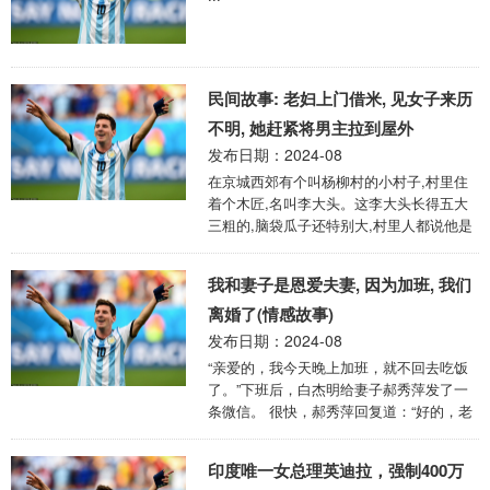
西马坎以 3500 万欧元位居第三。 利雅得新
月在排行榜上表现极为突出，27 岁的鲁
本・内维斯身价 3200 万欧元排名第四；29
岁的米林科维奇 - 萨维 ...
民间故事: 老妇上门借米, 见女子来历
不明, 她赶紧将男主拉到屋外
发布日期：2024-08
在京城西郊有个叫杨柳村的小村子,村里住
着个木匠,名叫李大头。这李大头长得五大
三粗的,脑袋瓜子还特别大,村里人都说他是
个实心的大头娃娃。虽说长相憨厚,但这李
大头可是个手艺高超的木匠,村里人家但凡
我和妻子是恩爱夫妻, 因为加班, 我们
要做家具,第一个就想到他。 李大头跟他娘
王大妈相依为命。王大妈整天念叨着要给儿
离婚了(情感故事)
子说媳妇,可李大头总是笑嘻嘻地说:"娘啊,
发布日期：2024-08
您别着急,这不是还没遇到合适的嘛!" 李大
“亲爱的，我今天晚上加班，就不回去吃饭
头不仅手艺好,心肠也特别热。村里有个张
了。”下班后，白杰明给妻子郝秀萍发了一
奶奶,老伴儿早就去世了,儿子又死在了战场
条微信。 很快，郝秀萍回复道：“好的，老
上,就剩她一个人孤零零的。李大头没事就
公，你注意身体，别太累了。” 白杰明看了
去帮张奶奶干活,修修房子,挑 ...
看微信，心里有些愧疚。他其实并不是去加
印度唯一女总理英迪拉，强制400万
班，而是去和情人唐婧冉约会。 他和郝秀