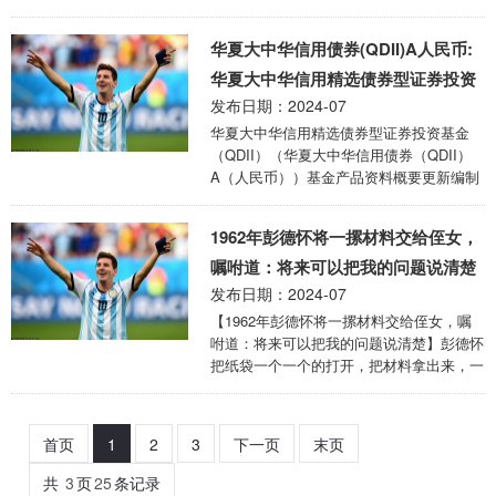
供本基金的重要信息，是招募说明书的一部
分。作出投资决定前，请阅读完整的招募说
华夏大中华信用债券(QDII)A人民币:
明书等销售文件。一、产品概况基金简称华
夏成长混合基金代码000001（前端）下属
华夏大中华信用精选债券型证券投资
基金简称华夏成长混合A下属基金代码
发布日期：2024-07
基金(QDII)(华夏大中华信用债券
000001中国建设银行股份有限基金管理人
华夏大中华信用精选债券型证券投资基金
(QDII)A(人民币))基金产品资料概要更
华夏基金管理有限公司基金托管人公司基金
（QDII）（华夏大中华信用债券（QDII）
合同生效日2001-12-18基金类型混合型交易
新(2024-07-13)
A（人民币））基金产品资料概要更新编制
币种人民币运作方式普通开放式开放频率每
日期：2024年7月12日送出日期：2024年7
个开放日开始担任 ...
月13日本概要提供本基金的重要信息，是招
1962年彭德怀将一摞材料交给侄女，
募说明书的一部分。作出投资决定前，请阅
读完整的招募说明书等销售文件。一、产品
嘱咐道：将来可以把我的问题说清楚
概况华夏大中华信用债券基金简称基金代码
发布日期：2024-07
002877（QDII）华夏大中华信用债券下属
【1962年彭德怀将一摞材料交给侄女，嘱
基金简称下属基金代码002877（QDII）
咐道：将来可以把我的问题说清楚】彭德怀
A（人民币）基金管理人华夏基金管理有限
把纸袋一个一个的打开，把材料拿出来，一
公司基金托管人中国银行股份有限公司中国
件一件的清点给侄女看—— 1、《庐山会议
银行（香港） ...
文件》1959年000008号； 2、《彭德怀意
见书》原稿； 3、写给中央的“八万言书”第
首页
1
2
3
下一页
末页
一稿； 4、多份自述、杂记； 5、收到和送
出的几封重要信件的原件和底稿； 彭德怀
共
3
页
25
条记录