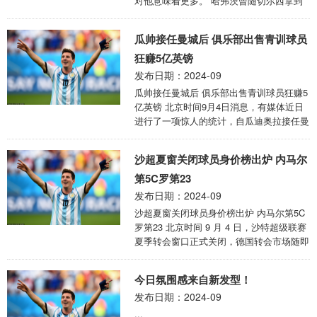
对他意味着更多。 哈弗茨曾随切尔西拿到
跟上节奏。作为投资基金，橡树资本无心长
过欧冠冠军，他说道：“这是我职业生涯中
期经营球队，意甲冠军对他们来说或许并没
的一个美好时刻，我现在仍会回想起，这是
有那么 ...
瓜帅接任曼城后 俱乐部出售青训球员
一种很棒的感觉，如果我能在阿森纳做到这
点，那就更好了，这将意味着更多。 我们
狂赚5亿英镑
已经知道在这项赛事中走得更远有多困难，
发布日期：2024-09
尤其是上赛季，我们在德国的客场没有踢出
瓜帅接任曼城后 俱乐部出售青训球员狂赚5
最好的表现，但我认为我们成长了，经验更
亿英镑 北京时间9月4日消息，有媒体近日
加丰富，因此我希望我们能踢出一个精彩的
进行了一项惊人的统计，自瓜迪奥拉接任曼
赛季。这是一段很长的路，但我想我们都准
城主帅以来，通过出售青训球员，曼城竟已
备好了。 如果球员们问我这件事，我会与
赚取了高达 5 亿英镑的收入。 在瓜帅的带
他们 ...
沙超夏窗关闭球员身价榜出炉 内马尔
领下，曼城的青训系统展现出了强大的实
力。一方面，众多优秀青训球员被出售至其
第5C罗第23
他俱乐部，为曼城带来了丰厚的经济回报。
发布日期：2024-09
其中，帕尔默以 4250 万镑的价格转会，扬
沙超夏窗关闭球员身价榜出炉 内马尔第5C
- 库托租借加买断总价达 2580 万镑，伊希
罗第23 北京时间 9 月 4 日，沙特超级联赛
纳乔 2500 万镑、拉维亚 2250 万镑、迪亚
夏季转会窗口正式关闭，德国转会市场随即
斯 2200 万镑、安吉利诺 2130 万镑、 ...
公布了沙超球员身价排行榜，引发足坛高度
关注。 排名首位的是效力于吉达联合的 25
今日氛围感来自新发型！
岁球员迪亚比，身价高达 5500 万欧元。紧
发布日期：2024-09
随其后的是吉达国民的 28 岁伊万・托尼，
身价为 5000 万欧元。利雅得胜利的 24 岁
...