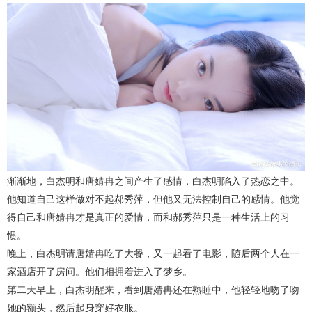
渐渐地，白杰明和唐婧冉之间产生了感情，白杰明陷入了热恋之中。
他知道自己这样做对不起郝秀萍，但他又无法控制自己的感情。他觉
得自己和唐婧冉才是真正的爱情，而和郝秀萍只是一种生活上的习
惯。
晚上，白杰明请唐婧冉吃了大餐，又一起看了电影，随后两个人在一
家酒店开了房间。他们相拥着进入了梦乡。
第二天早上，白杰明醒来，看到唐婧冉还在熟睡中，他轻轻地吻了吻
她的额头，然后起身穿好衣服。