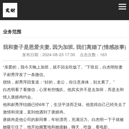
业务范围
我和妻子是恩爱夫妻, 因为加班, 我们离婚了(情感故事)
发布日期：2024-08-23 17:30 点击次数：163
“亲爱的，我今天晚上加班，就不回去吃饭了。”下班后，白杰明给妻
子郝秀萍发了一条微信。
很快，郝秀萍回复道：“好的，老公，你注意身体，别太累了。”
白杰明看了看微信，心里有些愧疚。他其实并不是去加班，而是去和
情人唐婧冉约会。
他和郝秀萍结婚已经6年了，生活平淡而乏味。他觉得自己已经失去了
激情和浪漫，直到他遇到了唐婧冉。
唐婧冉是他公司的新同事，年轻漂亮，充满活力。白杰明一下子就被
她吸引住了，他开始频繁地和她接触，聊天，吃饭，看电影。