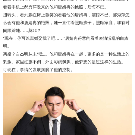
看着手机上郝秀萍发来的他和唐婧冉的艳照，后悔不已。
扭转头，看到躺在床上微笑的看着他的唐婧冉，震惊不已。郝秀萍怎
么会有他和唐婧冉的艳照，她一直忙着照顾孩子，照顾家庭，哪有时
间跟踪她……莫非？
“现在，你可以离婚娶我了吧……”唐婧冉得意的看着表情慌乱的白杰
明。
离婚？白杰明从未想过。他和唐婧冉在一起，更多的是一种生活上的
刺激。家里红旗不倒，外面彩旗飘飘，他梦想的是过这样的生活。
可现在，事情的发展摆脱了他的控制。