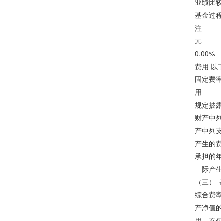
业绩比较
基金
注 
元
0.
费用
固定
用 年
规定
财产
产中
产生的
承担的
际产生
（三）
综合费
产净值
用，不