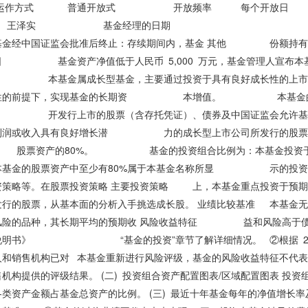
币 运作方式 普通开放式 开放频率 每个
王泽实 基金经理的日期 证券从业日期 2
基金经中国证监会批准后终止：存续期间内，基金 其他 份额持有人数量连
日 基金资产净值低于人民币 5,000 万元，基金管理人宣布本基金
 本基金属成长型基金，主要通过投资于具有良好成长性的上市
性的前提下，实现基金的长期资 本增值。 本基金的投资范
 开发行上市的股票（含存托凭证）、债券及中国证监会允许
利润或收入具有良好增长潜 力的成长型上市公司所发行的股票，这
资产的80%。 基金的投资组合比例为：本基金投资于
。本基金的股票资产中至少有80%属于本基金名称所显 示的
资策略等。在股票投资策略 主要投资策略 上，本基金重点投
发行的股票，从基本面的分析入手挑选成长股。 业绩比较基准 本
风险的品种，其长期平均的预期收 风险收益特征 益和风险高于债券
说明书》 “基金的投资”章节了解详细情况。 ②根据 2017
人和销售机构已对 本基金重新进行风险评级，基金的风险收益特征不代表
机构提供的评级结果。 (二) 投资组合资产配置图表/区域配置图表 投
各类资产金额占基金总资产的比例。 (三) 最近十年基金每年的净值增长