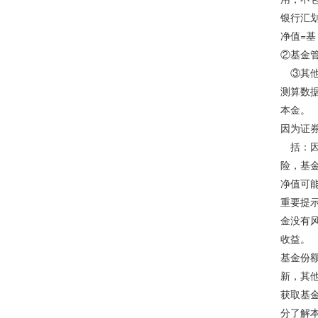
银行汇
净值=
②基金
③其他
测算数
本金。
因为证
括：因
险，基
净值可
重要提
金没有
收益。
基金份
新，其
获取基
分了解本