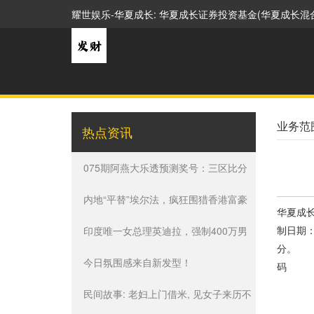
耀世娱乐-华夏成长: 华夏成长证券投资基金(华夏成长混
业务范
热点资讯
075期阿燕大乐透预测奖号：三区比分
析
内地“平替”埃尔法，疯狂围猎香港富豪
华夏
制日期
印度唯一女总理英迪拉，强制400万男
分。 
性绝育，67岁被两名警卫枪杀
今日氛围感来自新发型！
码 0
中国
民间故事: 老妇上门借米, 见女子来历不
公司