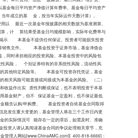
以基金每日平均资产净值计算年费率。基金每日平均资产
算，当年成立的基 金，按当年实际运作天数计算）。
费用以 最近一次基金年报披露的相关数据为基准测算。
算，计 算结果受基金日均规模影响，实际年化费率与
风险揭示 本基金不提供任何保证。投资者可能损失投资
等销售文件。 本基金投资于证券市场，基金净值会
益，同时承担相应的投资风险。本基金投资中的风险包
性风险， 个别证券特有的非系统性风险，流动性风
金的其他特定风险等。 本基金可投资存托凭证，基金
的相关风险可能直接或间接成为本基金的风险。 （二）
和收益作出实 质性判断或保证，也不表明投资于本基
用基金财产，但不 保证基金一定盈利，也不保证最低
金额含认购/申购费。 基金投资者自依基金合同取得
信息发生重大变更的，基金管理人将在三个工作日内更
金的实际情况可 能存在一定的滞后，如需及时、准确
金投资人请认真阅读基金合同的争议处理相关章节，充
w.ChinaAMC.com][ 400-818-6666]：