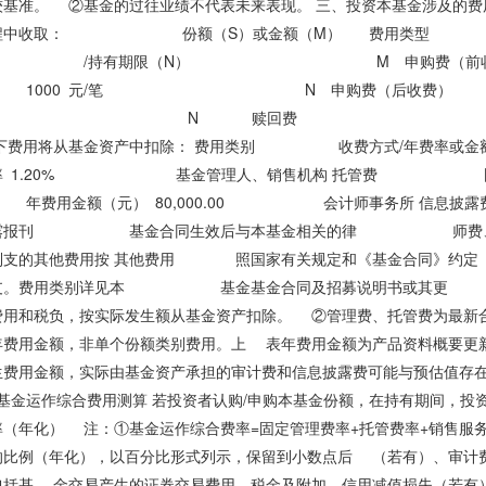
基准。 ②基金的过往业绩不代表未来表现。 三、投资本基金涉及的费用 
过程中收取： 份额（S）或金额（M）
/持有期限（N） M 申购费（前收费）
 1000 元/笔 N 申购费（后
00% N 赎回费 N >= 7 天 0
 以下费用将从基金资产中扣除： 费用类别 收费
费率 1.20% 基金管理人、销售机构 托管费 固
费用金额（元） 80,000.00 会计师事务所 信息披
披露报刊 基金合同生效后与本基金相关的律 师费、
中列支的其他费用按 其他费用 照国家有关规定和《基
列支。费用类别详见本 基金基金合同及招募说明书或其
费用和税负，按实际发生额从基金资产扣除。 ②管理费、托管费为最新
年费用金额，非单个份额类别费用。上 表年费用金额为产品资料概要更
费用金额，实际由基金资产承担的审计费和信息披露费可能与预估值存在
 基金运作综合费用测算 若投资者认购/申购本基金份额，在持有
率（年化） 注：①基金运作综合费率=固定管理费率+托管费率+销售服
的比例（年化），以百分比形式列示，保留到小数点后 （若有）、审计
包括基 金交易产生的证券交易费用、税金及附加、信用减值损失（若有