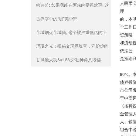
人民
明, 她赶紧将男主拉到屋外
哈弗茨: 如果我能在阿森纳赢得欧冠, 这
理 
将意味着更多
古汉字中的“崛”美中部
的，本
个工作
半城烟火半城仙, 这个被严重低估的宝
资策略
和流动
藏城市, 你有没有来过?
玛瑙之光：揭秘文玩界瑰宝，守护你的
依法公
是预期
心灵与财富
甘凤池大功&#183;外壮神勇八段锦
股票
80%
债券投
市公司
于中高
《招募
金管理
人、销售
组合中