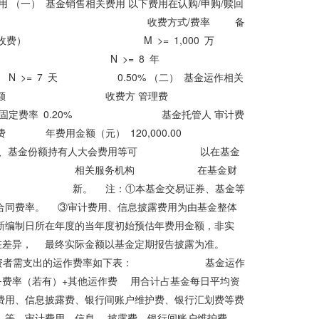
（一） 基金销售相关费用 以下费用在认购/申购/赎回
 费用类型 收费方式/费率 备
 M >= 1,000 万
收费） N >= 8 年
.50% （二） 基金运作相关
方式/年费率或金额 收费方 管理费
定费率 0.20% 基金托管人 审计费
露费 年费用金额（元） 120,000.00
基金份额持有人大会费用等可 以在基金
金合同》约定 相关服务机构 在基金财
更 新。 注：①本基金交易证券、基金等
合同费率。 ③审计费用、信息披露费用为由基金整体
新编制日所在年度的当年度初始预估年费用金额，非实
差异， 最终实际金额以基金定期报告披露为准。
期间，投资者需支出的运作费率如下表： 基金运作
务费率（若有）+其他运作费 用合计占基金每日平均资
费用、信息披露费、银行间账户维护费、银行汇划费等费
）等。审计费用、信息 披露费、银行间账户维护费、