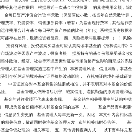
划费等其他运作费用，根据最近一次基金年报披露 的其他费用金额，除
基 金每日资产净值合计/当年天数（保留两位小数，按当年自然天数计
管理费率、托管费率、销售服务费率（若有）为基金现行费率，其他运作
运作费用合计占基金每日平均资产净值的比例（年化）系根据历史数据测
据可能存在差异，敬请投资者留意。 四、风险揭示与重要提示 （一）
 投资有风险，投资者购买基金时应认真阅读本基金的《招募说明书》
券市场波动等因素产生波动，投资者根 据所持有的基金份额享受基金收
整体政治、经济、社会等环境因素对证券市场价格产生影响而形成的系统
金管理人在基金管理实施过程中产生的 积极管理风险，信用风险，本基
能受到存托凭证的境外基础证券价格波动影响， 存托凭证的境外基础证券
示 中国证监会对本基金募集的注册或核准，并不表明其对本基金的价值
风险。 基金管理人依照恪尽职守、诚实信用、谨慎勤勉的原则管理和运
 基金的过往业绩不代表未来表现。 基金销售相关费用中的认购/申购
额，即成为基金份额持有人和基金合同的当事 人。 基金产品资料概要
他 信息发生变更的，基金管理人每年更新一次。因此，本文件内容相比基
金的相关信息，敬请同时关注基金管理人发 布的相关临时公告等。 基
基金争议处理的 相关事项。 五、其他资料查询方式 以下资料详见基金管理人网站[ww