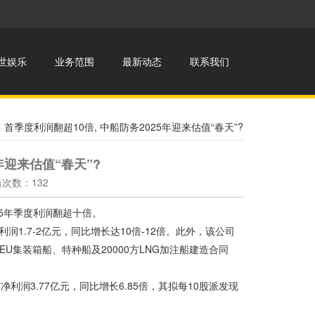
世娱乐
业务范围
最新动态
联系我们
> 首季度利润翻超10倍, 中船防务2025年迎来估值“春天”?
年迎来估值“春天”?
点击次数：132
25年季度利润翻超十倍。
1.7-2亿元，同比增长达10倍-12倍。此外，该公司
TEU集装箱船、特种船及20000方LNG加注船建造合同
东净利润3.77亿元，同比增长6.85倍，其拟每10股派发现