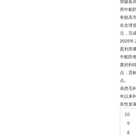
突破新
而中船
有较高
在全球造
元，完成
2025
盈利质
中船防
废的利得
点，贡献
点。
虽然毛利
年以来利
良性发