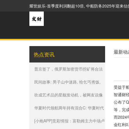
耀世娱乐-首季度利润翻超10倍, 中船防务2025年迎来估值
最新动
热点资讯
普京签了，俄罗斯加密货币挖矿将合法
化
民间故事: 男子山中迷路, 给乞丐煮饭,
受益于船
智通财经
乞丐: 你妻子不是人
吹成艺术品的星舰发动机，被网友说像
公布了Q
放屁枪…
华夏时代领航两年持有混合C: 华夏时代
等，完成
而202
领航两年持有期混合型证券投资基金(华
[小炮APP]竞彩情报：富勒姆主力中场卢
金红利0