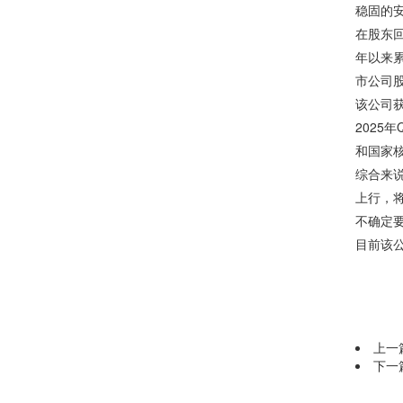
稳固的
在股东回
年以来累
市公司股
该公司
202
和国家
综合来
上行，
不确定
目前该公
上一
下一