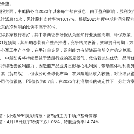
安全垫。
报方面，中船防务自2020年以来每年都在派息，由于盈利影响，股利支付率
计派息15次，累计股利支付率为18.17%。根据2025年度中期利润分
东的净利润的比例不高于30%。
获得多家投行看好，其中浙商证券研报认为船舶行业换船周期、环保政策
5年Q1超预期，其船舶总装资产整合推进，竞争格局改善，效率提升可期；
核心军工生产企业，在手订单充足，盈利能力有望随高价船交付稳定兑现
说，中船防务将持续受益于造船行业的高度景气，凭借着龙头优势、品牌
将持续改善盈利能力，因造船产品业务贡献核心毛利润，带动整体毛利提升
要素（贸易战），但该公司全球化布局，在风险地区收入较低，对业绩及
司估值很低，PB值仅为0.7倍，在2025年利润增长的确定性下，分红
篇：
[小炮APP]竞彩情报：富勒姆主力中场卢基奇停赛
篇：
4月18日航宇转债下跌1.06%，转股溢价率14.74%