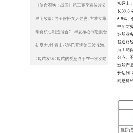
实际上，
夏时代领航两年持有混合C)基金产品资
基奇停赛
《使命召唤：战区》第三赛季宣传片公
长39.
料概要更新(2024-07-13)
布：4月3日免费上线！
民间故事: 男子假扮女人寻妻, 客栈女掌
6.5%
中船防
柜抱住他说, 等的就是你
华夏核心制造混合C: 华夏核心制造混合
造船业
智通财
型证券投资基金(华夏核心制造混合C)基
初夏大片! 青山花路已开满第三波花海,
海工均保
分点。不
金产品资料概要更新(2024-07-13)
等你来打卡
#玱玹发疯#玱玹的爱意终于在一次次隐
造船产品
忍中爆发，这个疯癫的状态拿捏的刚
长达到1
同总价约