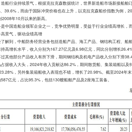
造船行业持续景气，根据克拉克森数据统计，世界新造船市场新接船舶订单17
3%、39.6%，而由于国际冲突价格也在上升，以克拉克森船价指数为例，2
，创2008年10月以来的新高。
务是中国造船业领军企业之一，竞争优势明显，受益于行业业绩高增长，
务高景气，驱动业绩高增
经了解到，中船防务经营业务包括造船产品、海工产品、钢结构工程、船舶
持高增长水平，收入分别为167.27亿元及6.98亿元，同比分别增长26.4%及
过其他部分产品收入有所下滑，期间钢结构及机电产品收入分别下滑38.43%
占据收入大头，2024年收入贡献达86.2%，期间散货船、集装箱船以
23.28%，另外集装箱船收入表现也不错，增长了20.98%。截至202
587亿元，占比95.3%，包括130艘船舶产品及2座海工装备。