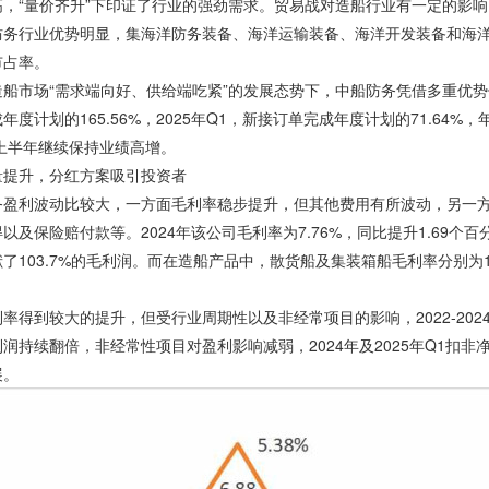
高，“量价齐升”下印证了行业的强劲需求。贸易战对造船行业有一定的影
防务行业优势明显，集海洋防务装备、海洋运输装备、海洋开发装备和海
市占率。
船市场“需求端向好、供给端吃紧”的发展态势下，中船防务凭借多重优势保
年度计划的165.56%，2025年Q1，新接订单完成年度计划的71.64%
年上半年继续保持业绩高增。
量提升，分红方案吸引投资者
务盈利波动比较大，一方面毛利率稳步提升，但其他费用有所波动，另一
以及保险赔付款等。2024年该公司毛利率为7.76%，同比提升1.69个百
了103.7%的毛利润。而在造船产品中，散货船及集装箱船毛利率分别为12.2
率得到较大的提升，但受行业周期性以及非经常项目的影响，2022-2024年股
润持续翻倍，非经常性项目对盈利影响减弱，2024年及2025年Q1扣非
展。