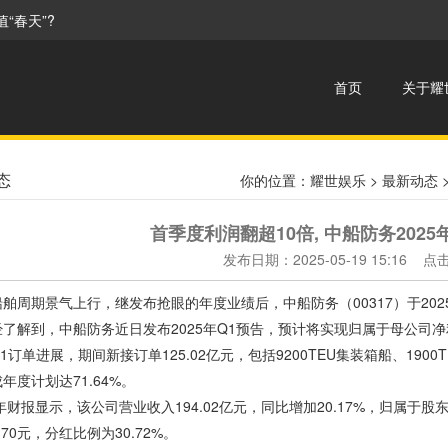
“春天”?
首页
关于耀
态
你的位置：
耀世娱乐
>
最新动态
首季度利润翻超10倍, 中船防务2025
发布日期：2025-05-19 15:16 
舶周期景气上行，继发布抢眼的年度业绩后，中船防务（00317）于20
了解到，中船防务近日发布2025年Q1预告，预计将实现归属于母公司净利润
1订单进展，期间新接订单125.02亿元，包括9200TEU集装箱船、1900
年度计划达71.64%。
4年财报显示，该公司营业收入194.02亿元，同比增加20.17%，归属于股
.70元，分红比例为30.72%。