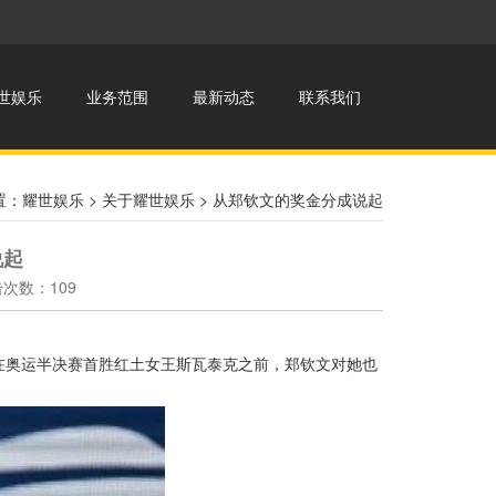
世娱乐
业务范围
最新动态
联系我们
置：
耀世娱乐
>
关于耀世娱乐
> 从郑钦文的奖金分成说起
说起
点击次数：109
。
奥运半决赛首胜红土女王斯瓦泰克之前，郑钦文对她也