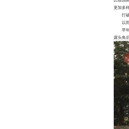
更加多样
打破条
以郑钦
早年进
露头角