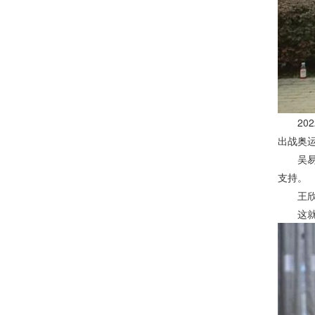
202
出战奥
吴易昺
支持。
王欣瑜
这就是