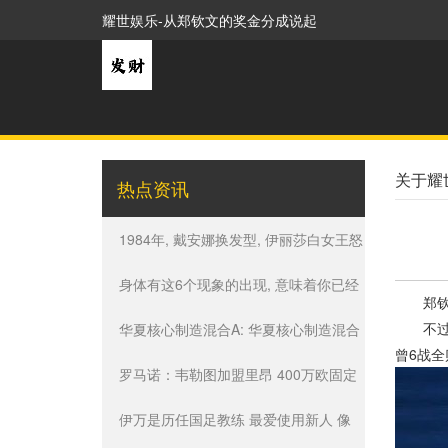
耀世娱乐-从郑钦文的奖金分成说起
关于耀
热点资讯
1984年, 戴安娜换发型, 伊丽莎白女王怒
不可遏, 从此她不再留长发
身体有这6个现象的出现, 意味着你已经
郑钦文
不过对
开始瘦了
华夏核心制造混合A: 华夏核心制造混合
曾6战
型证券投资基金(华夏核心制造混合A)基
罗马诺：韦勒图加盟里昂 400万欧固定
金产品资料概要更新(2024-07-13)
+100万浮动
伊万是历任国足教练 最爱使用新人 像