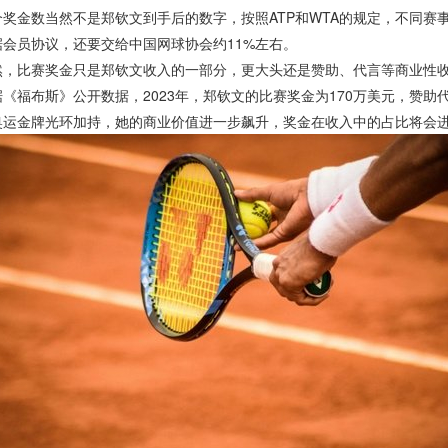
金数当然不是郑钦文到手后的数字，按照ATP和WTA的规定，不同赛事的
据会员协议，还要交给中国网球协会约11%左右。
比赛奖金只是郑钦文收入的一部分，更大头还是赞助、代言等商业性
布斯》公开数据，2023年，郑钦文的比赛奖金为170万美元，赞助代
奥运金牌光环加持，她的商业价值进一步飙升，奖金在收入中的占比将会