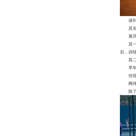
谈到奖
其实，
展开来
其一是
后，训
其二是
早年李
但现在
网球热
除了国