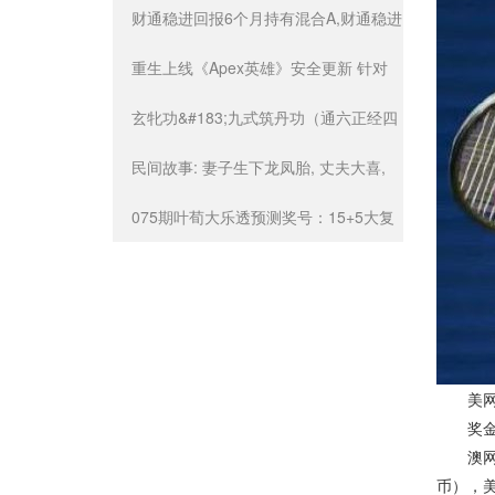
徐皓阳 18强还会有更多机会
财通稳进回报6个月持有混合A,财通稳进
回报6个月持有混合C: 财通稳进回报6个
重生上线《Apex英雄》安全更新 针对
月持有期混合型证券投资基金托管协议
黑客外挂入侵
玄牝功&#183;九式筑丹功（通六正经四
(2024年07月13日公告)
奇经）
民间故事: 妻子生下龙凤胎, 丈夫大喜,
乞丐悄悄说: 孩子不是你的
075期叶荀大乐透预测奖号：15+5大复
式推荐
美网结
奖金方
澳网进决
币），美