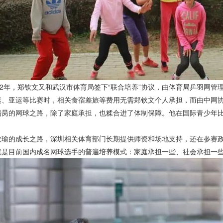
2年，郑钦文又和武汉市体育局签下“联合培养”协议，由体育局乒羽网管
运、亚运等比赛时，相关食宿差旅等费用无需郑钦文个人承担，而由中网
的网球之路，除了家庭承担，也糅合进了体制保障。他在国际青少年比
的成长之路，深圳相关体育部门长期提供师资和场地支持，还在参赛政
目前国内成名网球选手的普遍培养模式：家庭承担一些、社会承担一些