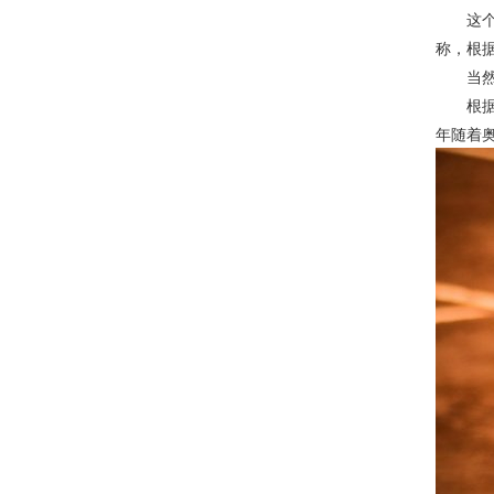
这个奖
称，根
当然，
根据《福
年随着