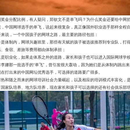
金分配比例，有人疑问，郑钦文不是单飞吗？为什么奖金还要给中网协
中国网球选手的单飞，说起来很复杂，真正像国外职业选手那样全程自负
说，一个中国孩子的网球之路，最主要的路径包括：
体制内，网球兴趣班里，那些有天赋的孩子被选拔推荐到专业队，打得
练、食宿、差旅等费用都由体制承担；
职业化，如果走体系之外的道路，家长和孩子也可以进入国际网球学校
娜那一批选手的“单飞”，曾引发很大轰动，因为她们是从体制内跳出来
打出来的中国网坛优秀选手，可选择的道路要广得多。
和随之而来的网球培训社会力量崛起，以及相应的培训模式丰富化，是
家队培养、地方队培养，现在家长和孩子可以选择的还有社会俱乐部培