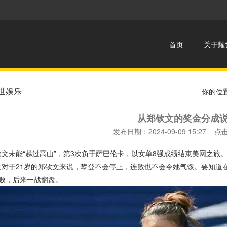
首页
关于耀
世娱乐
你的位
从郑钦文的奖金分成
发布日期：2024-09-09 15:27 
未能“越过高山”，第3次负于萨巴伦卡，以女单8强成绩结束美网之旅
于21岁的郑钦文来说，攀登不会停止，连败也不会令她气馁。要知道在
全败，后来一战翻盘。