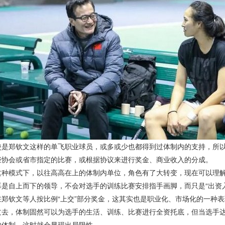
郑钦文这样的单飞职业球员，或多或少也都得到过体制内的支持，所以
些协会或省市指定的比赛，或根据协议来进行奖金、商业收入的分成。
模式下，以往高高在上的体制内单位，角色有了大转变，现在可以理解为“
自上而下的领导，不会对选手的训练比赛安排指手画脚，而只是“出资入
钦文等人按比例“上交”部分奖金，这其实也是职业化、市场化的一种表
，体制固然可以为选手的生活、训练、比赛进行全资托底，但当选手达
的体制，这时就会显现出局限性。