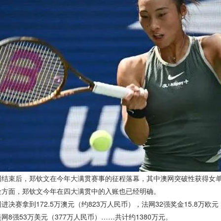
束后，郑钦文在今年大满贯赛事的征程落幕，其中澳网突破性获得女单亚
面，郑钦文今年在四大满贯中的入账也已经明确。
赛拿到172.5万澳元（约823万人民币），法网32强奖金15.8万欧元
网8强53万美元（377万人民币）……共计约1380万元。