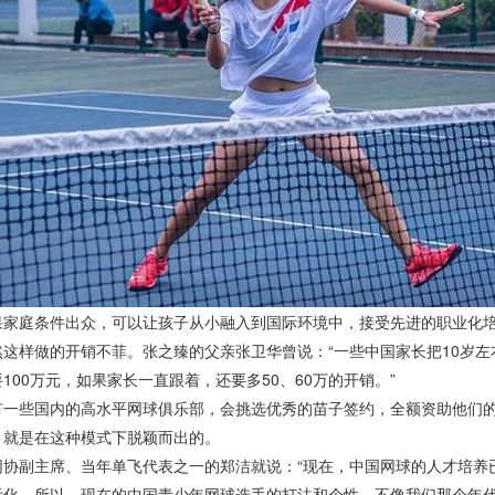
庭条件出众，可以让孩子从小融入到国际环境中，接受先进的职业化培
样做的开销不菲。张之臻的父亲张卫华曾说：“一些中国家长把10岁左
100万元，如果家长一直跟着，还要多50、60万的开销。”
些国内的高水平网球俱乐部，会挑选优秀的苗子签约，全额资助他们的
，就是在这种模式下脱颖而出的。
副主席、当年单飞代表之一的郑洁就说：“现在，中国网球的人才培养已
际化。所以，现在的中国青少年网球选手的打法和个性，不像我们那个年